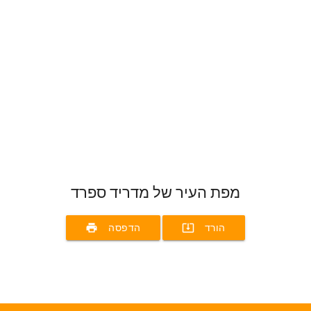
מפת העיר של מדריד ספרד
print
system_update_alt
הורד
הדפסה