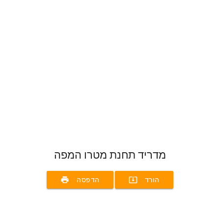
מדריד תחנת מטרו המפה
print
system_update_alt
הורד
הדפסה